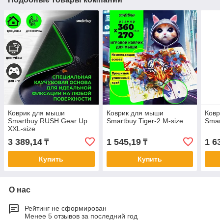
Коврик для мыши
Коврик для мыши
Ков
Smartbuy RUSH Gear Up
Smartbuy Tiger-2 M-size
Smar
XXL-size
3 389,14
1 545,19
1 6
₸
₸
Купить
Купить
О нас
Рейтинг не сформирован
Менее 5 отзывов за последний год