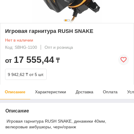
Игровая гарнитура RUSH SNAKE
Нет в наличии
Код: SBHG-1100
Опт и розница
17 555,44
от
₸
9 942,62 ₸
от 5 шт.
Описание
Характеристики
Доставка
Оплата
Усл
Описание
Игровая гарнитура RUSH SNAKE, динамики 40мм,
велюровые амбушюры, черн/оранж