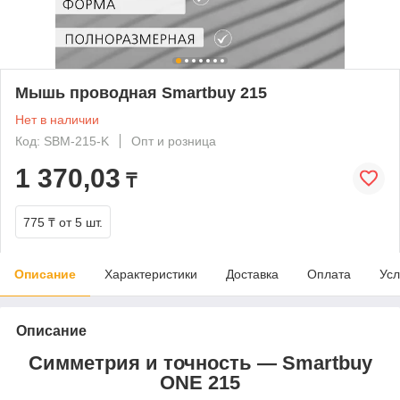
Мышь проводная Smartbuy 215
Нет в наличии
Код: SBM-215-K
Опт и розница
1 370,03
₸
775 ₸
от 5 шт.
Описание
Характеристики
Доставка
Оплата
Усл
Описание
Симметрия и точность — Smartbuy
ONE 215