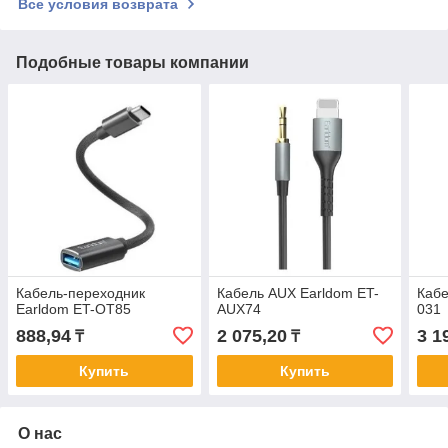
Все условия возврата
Подобные товары компании
Кабель-переходник
Кабель AUX Earldom ET-
Каб
Earldom ET-OT85
AUX74
031
888,94
2 075,20
3 1
₸
₸
Купить
Купить
О нас