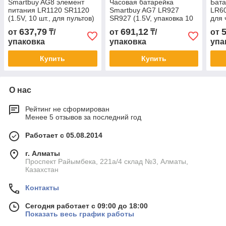
Smartbuy AG8 элемент
Часовая батарейка
Бата
питания LR1120 SR1120
Smartbuy AG7 LR927
LR60
(1.5V, 10 шт., для пультов)
SR927 (1.5V, упаковка 10
для 
шт.)
каль
637,79
691,12
от
₸/
от
₸/
от
упаковка
упаковка
упа
Купить
Купить
О нас
Рейтинг не сформирован
Менее 5 отзывов за последний год
Работает с 05.08.2014
г. Алматы
Проспект Райымбека, 221а/4 склад №3, Алматы,
Казахстан
Контакты
Сегодня работает с 09:00 до 18:00
Показать весь график работы