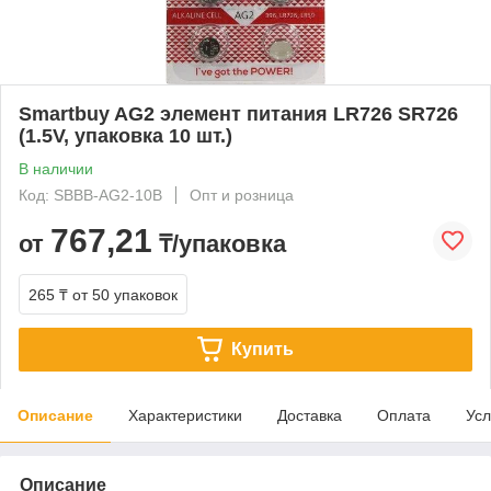
Smartbuy AG2 элемент питания LR726 SR726
(1.5V, упаковка 10 шт.)
В наличии
Код: SBBB-AG2-10B
Опт и розница
767,21
от
₸/упаковка
265 ₸
от 50 упаковок
Купить
Описание
Характеристики
Доставка
Оплата
Усл
Описание