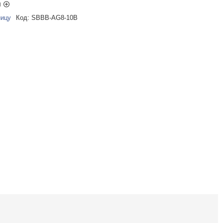
ы
ницу
Код:
SBBB-AG8-10B