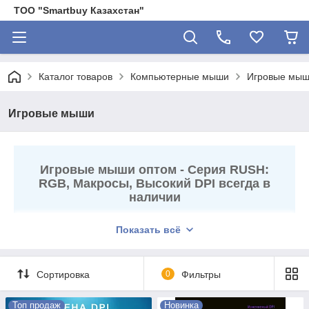
ТОО "Smartbuy Казахстан"
Каталог товаров
Компьютерные мыши
Игровые мы
Игровые мыши
Игровые мыши оптом - Серия RUSH:
RGB, Макросы, Высокий DPI всегда в
наличии
Оружие для победы.
В нашем каталоге представлен
Показать всё
полный ассортимент геймерских мышей Smartbuy RUSH.
От бюджетных моделей с подсветкой для начинающих
игроков до профессиональных манипуляторов с
Сортировка
0
Фильтры
программируемыми кнопками и металлическими ножками.
✔
Точность снайпера:
Регулируемый DPI позволяет
Топ продаж
Новинка