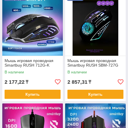
мгновенно менять чувствительность сенсора прямо в
игре.
✔
Яркий стиль:
Динамическая RGB-подсветка создает
атмосферу и привлекает внимание покупателей на
витрине.
✔
Надежность в бою:
Усиленные переключатели
выдерживают агрессивные нажатия и долгие игровые
сессии.
📋
ПОЛУЧИТЬ ПРАЙС-ЛИСТ
Мышь игровая проводная
Мышь игровая проводная
Smartbuy RUSH 712G-K
Smartbuy RUSH SBM-727G
В наличии
В наличии
Ответим и сформируем предложение в течение 15 минут
2 177,22
2 857,31
₸
₸
Купить
Купить