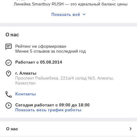
Линейка Smartbuy RUSH — это идеальный баланс цены
и характеристик. У нас вы можете купить
геймерские
Показать всё
мыши
с оптическими сенсорами высокого разрешения,
поддержкой макросов и эргономичным дизайном.
Лучшее решение для ассортимента розничного магазина
и оснащения
компьютерных клубов
в Алматы и
О нас
Казахстане.
Рейтинг не сформирован
Почему выбирают серию Smartbuy RUSH?
Менее 5 отзывов за последний год
✔
Высокая маржинальность
— геймерская периферия
Работает с 05.08.2014
имеет более высокую наценку и привлекает
платежеспособную аудиторию.
г. Алматы
Проспект Райымбека, 221а/4 склад №3, Алматы,
✔
Долговечность кабеля
— большинство моделей
Казахстан
оснащены плетеным кабелем с ферритовым фильтром,
который защищен от перетирания.
Контакты
✔
Эргономика
— продуманная форма корпуса (под
ладонь или коготь) снижает усталость руки при
Сегодня работает с 09:00 до 18:00
Показать весь график работы
многочасовой игре.
✔
Функциональность
— наличие дополнительных
боковых кнопок для биндов и быстрого доступа к
О нас
действиям в играх.