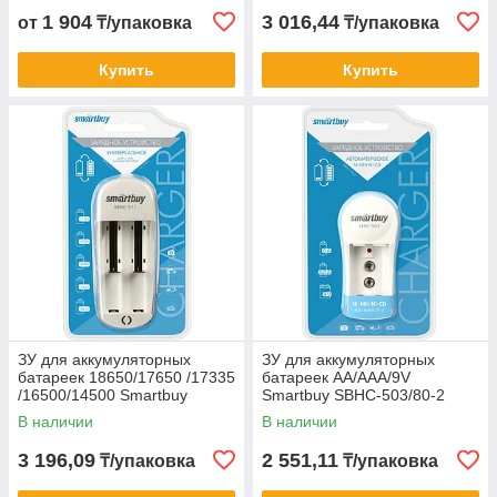
1 904
3 016,44
от
₸/упаковка
₸/упаковка
Купить
Купить
ЗУ для аккумуляторных
ЗУ для аккумуляторных
батареек 18650/17650 /17335
батареек AA/AAA/9V
/16500/14500 Smartbuy
Smartbuy SBHC-503/80-2
SBHC-511/50-2 порта
порта
В наличии
В наличии
3 196,09
2 551,11
₸/упаковка
₸/упаковка