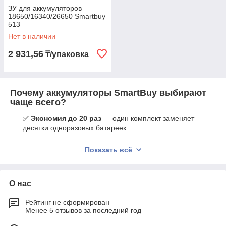
ЗУ для аккумуляторов
18650/16340/26650 Smartbuy
513
Нет в наличии
2 931,56
₸/упаковка
Почему аккумуляторы SmartBuy выбирают
чаще всего?
✅
Экономия до 20 раз
— один комплект заменяет
десятки одноразовых батареек.
✅
Стабильное питание
— техника работает без
Показать всё
провалов мощности: мышки, весы, фонари, термометры,
игрушки.
✅
Полная совместимость
— подходят для
О нас
большинства устройств и зарядок Ni-MH.
✅
Экологичность
— многократное использование
Рейтинг не сформирован
снижает бытовые отходы.
Менее 5 отзывов за последний год
✅
Надёжность и долговечность
— устойчивый корпус,