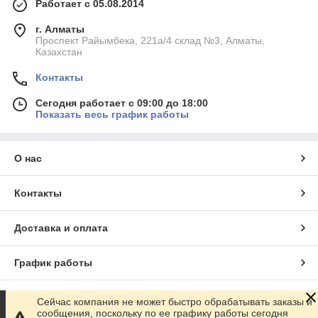
Работает с 05.08.2014
защита контактов, высокая сохранность ёмкости при
хранении.
г. Алматы
Проспект Райымбека, 221а/4 склад №3, Алматы,
Где лучше всего использовать
Казахстан
аккумуляторы SmartBuy?
Контакты
Компьютерные мыши
— стабильная работа без
задержек и просадок.
Сегодня работает с 09:00 до 18:00
Пульты ТВ, кондиционеров, медиаплееров
— долго
Показать весь график работы
держат заряд, выдерживают частые нажатия.
Детские игрушки
— безопасны, работают стабильно,
рассчитаны на ежедневную нагрузку.
О нас
Кухонные весы и бытовые приборы
— оптимальны
под низкое энергопотребление.
Контакты
Фонарики
— обеспечивают яркий и стабильный свет.
Доставка и оплата
Электроинструмент
— формат 18650 обеспечивает
высокую автономность.
Сравнительная таблица аккумуляторов
График работы
SmartBuy
Полная версия сайта
Формат
Ёмкость
Напряжение
Подходит
Сейчас компания не может быстро обрабатывать заказы и
сообщения, поскольку по ее графику работы сегодня
(mAh)
для