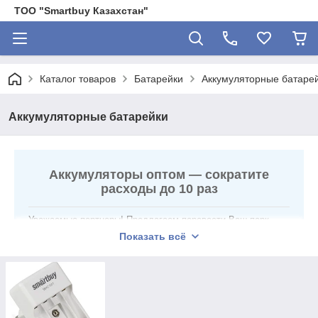
ТОО "Smartbuy Казахстан"
Каталог товаров
Батарейки
Аккумуляторные батаре
Аккумуляторные батарейки
Аккумуляторы оптом — сократите
расходы до 10 раз
Уважаемые партнеры! Предлагаем перевести Ваш парк
техники на аккумуляторы SmartBuy. Это инвестиционное
Показать всё
решение, которое окупается за 2 месяца и экономит
бюджет компании.
✅
Экономика:
1 аккумулятор = 500 батареек. Снижение
операционных затрат (OPEX).
✅
Техническое превосходство:
стабильное напряжение