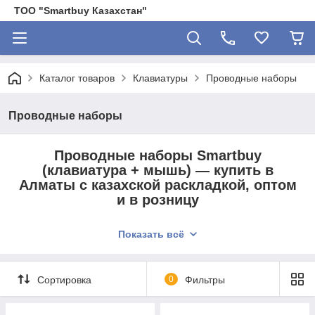
ТОО "Smartbuy Казахстан"
Каталог товаров
Клавиатуры
Проводные наборы
Проводные наборы
Проводные наборы Smartbuy
(клавиатура + мышь) — купить в
Алматы с казахской раскладкой, оптом
и в розницу
Показать всё
Ищете комплект клавиатуры и мыши с надёжным проводным
подключением и казахской раскладкой?
Smartbuy предлагает практичные решения: проводные
Сортировка
0
Фильтры
наборы "клавиатура + мышь" — это единый стиль,
стабильная работа и никаких беспроводных забот. Отлично
подходят для офиса, дома, школ и госучреждений.