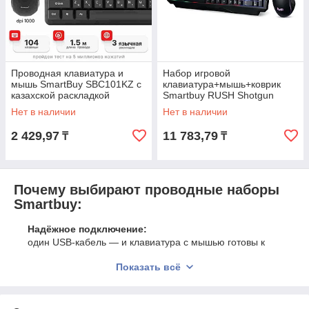
Проводная клавиатура и
Набор игровой
мышь SmartBuy SBC101KZ с
клавиатура+мышь+коврик
казахской раскладкой
Smartbuy RUSH Shotgun
SBC-307728G
Нет в наличии
Нет в наличии
2 429,97
11 783,79
₸
₸
Почему выбирают проводные наборы
Smartbuy:
Надёжное подключение:
один USB-кабель — и клавиатура с мышью готовы к
работе. Без драйверов, без задержек.
Показать всё
Не требуют батареек:
работают всегда — не зависят от заряда, не нужно менять
элементы питания.