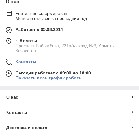
О нас
Точная мышь:
классическая оптическая мышь с оптимальным
Рейтинг не сформирован
разрешением — для точного и плавного перемещения
Менее 5 отзывов за последний год
курсора.
Работает с 05.08.2014
Казахская раскладка:
все клавиатуры в наборах с казахскими, русскими и
г. Алматы
английскими символами. Надписи устойчивы к
Проспект Райымбека, 221а/4 склад №3, Алматы,
истиранию.
Казахстан
Один стиль — одно подключение:
Контакты
комплект выглядит аккуратно, подключается через один
USB. Экономия порта и времени.
Сегодня работает с 09:00 до 18:00
Показать весь график работы
Как выбрать проводной набор
Smartbuy?
О нас
Перед покупкой определите, где и как вы будете
использовать комплект:
Контакты
Для офиса
— строгий дизайн, тихая клавиатура, точная
мышь
Доставка и оплата
Для дома
— классические формы, комфортный ввод и
контроль