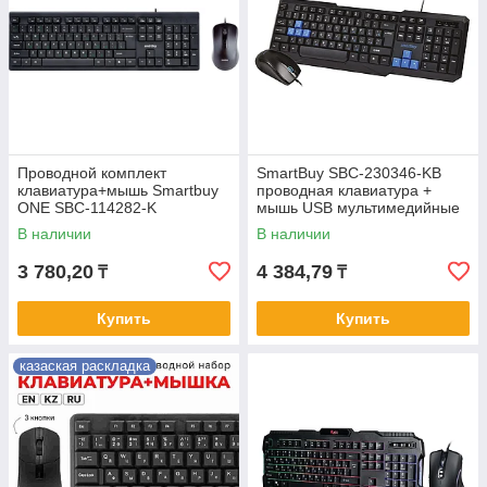
Проводной комплект
SmartBuy SBC-230346-KB
клавиатура+мышь Smartbuy
проводная клавиатура +
ONE SBC-114282-K
мышь USB мультимедийные
с синими элементами
В наличии
В наличии
3 780,20
4 384,79
₸
₸
Купить
Купить
казаская раскладка