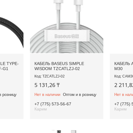
LE TYPE-
КАБЕЛЬ BASEUS SIMPLE
КАБЕЛЬ 
F-G1
WISDOM TZCATLZJ-02
M30
TZCATLZJ-02
CAM3
5 131,26 ₸
2 211,8
в розницу
Нет в наличии
Оптом и в розницу
Нет в нал
+7 (775) 573-56-67
+7 (775) 
Карим
Карим