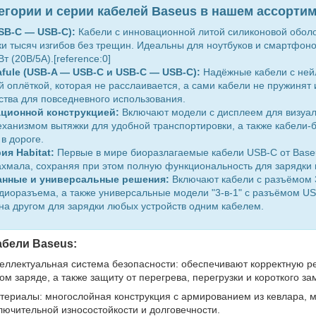
егории и серии кабелей Baseus в нашем ассортим
USB-C — USB-C):
Кабели с инновационной литой силиконовой оболоч
и тысяч изгибов без трещин. Идеальны для ноутбуков и смартфон
 (20В/5А).[reference:0]
Cafule (USB-A — USB-C и USB-C — USB-C):
Надёжные кабели с нейл
 оплёткой, которая не расслаивается, а сами кабели не пружинят
ства для повседневного использования.
ационной конструкцией:
Включают модели с дисплеем для визуал
еханизмом вытяжки для удобной транспортировки, а также кабели-б
в дороге.
ия Habitat:
Первые в мире биоразлагаемые кабели USB-C от Base
ахмала, сохраняя при этом полную функциональность для зарядки 
нные и универсальные решения:
Включают кабели с разъёмом 
иоразъема, а также универсальные модели "3-в-1" с разъёмом USB
 на другом для зарядки любых устройств одним кабелем.
бели Baseus:
теллектуальная система безопасности: обеспечивают корректную ре
м заряде, а также защиту от перегрева, перегрузки и короткого з
ериалы: многослойная конструкция с армированием из кевлара, 
лючительной износостойкости и долговечности.