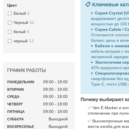
📋 Ключевые кат
Цвет
Серия Crystal (
Белый
5
выдерживает десятк
Черный
52
мощностью до 100 Вт
Серия Cafele / 
белый
5
Отличаются плотной
баланс цены и каче
черный
12
Кабели с иннов
кабель-катушки с м
экстренной зарядки 
Экологичная сер
42% кукурузного кр
ГРАФИК РАБОТЫ
Специализирова
смартфонам без ауд
09:00
18:00
ПОНЕДЕЛЬНИК
Type-C, micro USB)
09:00
18:00
ВТОРНИК
09:00
18:00
СРЕДА
Почему выбирают ка
09:00
18:00
ЧЕТВЕРГ
✅ Чип E-Marker и ин
09:00
18:00
ПЯТНИЦА
отключение при полно
Выходной
СУББОТА
✅ Высокопрочные мат
Выходной
места изгиба для иск
ВОСКРЕСЕНЬЕ