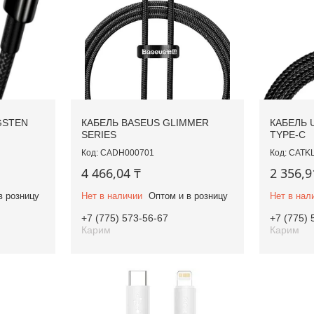
GSTEN
КАБЕЛЬ BASEUS GLIMMER
КАБЕЛЬ 
SERIES
TYPE-C
CADH000701
CATK
4 466,04 ₸
2 356,9
в розницу
Нет в наличии
Оптом и в розницу
Нет в нал
+7 (775) 573-56-67
+7 (775) 
Карим
Карим