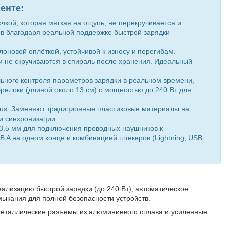
енте:
кой, которая мягкая на ощупь, не перекручивается и
ов благодаря реальной поддержке быстрой зарядки
оновой оплёткой, устойчивой к износу и перегибам.
 и не скручиваются в спираль после хранения. Идеальный
ьного контроля параметров зарядки в реальном времени,
релоки (длиной около 13 см) с мощностью до 240 Вт для
us. Заменяют традиционные пластиковые материалы на
и синхронизации.
3.5 мм для подключения проводных наушников к
 A на одном конце и комбинацией штекеров (Lightning, USB
ализацию быстрой зарядки (до 240 Вт), автоматическое
амыкания для полной безопасности устройств.
металлические разъемы из алюминиевого сплава и усиленные