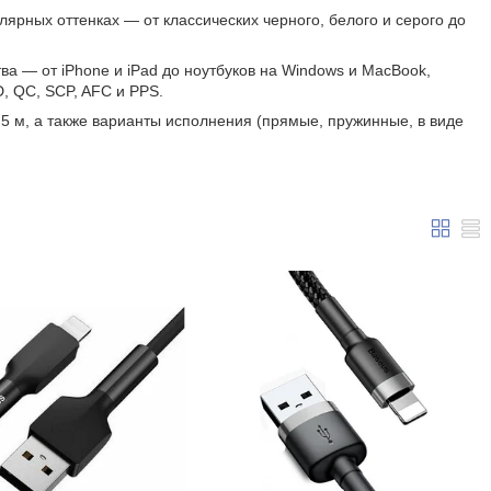
рных оттенках — от классических черного, белого и серого до
а — от iPhone и iPad до ноутбуков на Windows и MacBook,
, QC, SCP, AFC и PPS.
5 м, а также варианты исполнения (прямые, пружинные, в виде