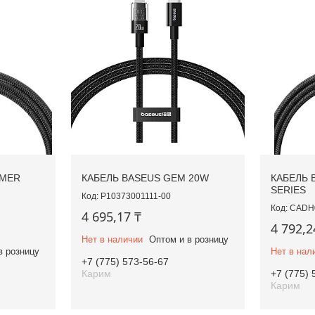
MMER
КАБЕЛЬ BASEUS GEM 20W
КАБЕЛЬ 
SERIES
P10373001111-00
CADH
4 695,17 ₸
4 792,2
Нет в наличии
Оптом и в розницу
в розницу
Нет в нал
+7 (775) 573-56-67
Карим
+7 (775) 
Карим